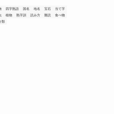
物
四字熟語
国名
地名
宝石
当て字
虫
植物
熟字訓
読み方
難読
食べ物
介類