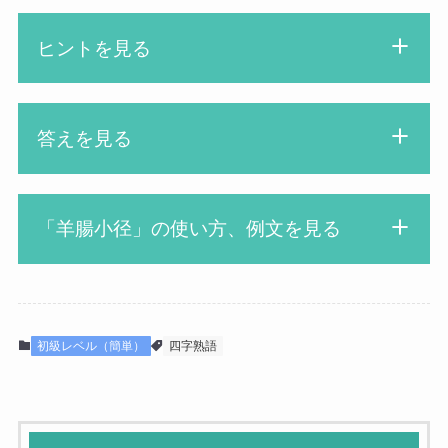
ヒントを見る
羊の腸のような道ってどん
答えを見る
な道だろう
先生
「羊腸小径」の使い方、例文を見る
よ○ち○う○ょ○け○
ようちょうしょうけい
漢字博士
羊腸小径の山道を登る
女の子
初級レベル（簡単）
四字熟語
羊の腸のように、曲がりくねっている
山の小道のこと