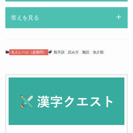
答えを見る
名人レベル（超難問）
熟字訓
読み方
難読
魚介類