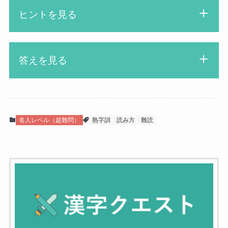
ヒントを見る
「ふ」から始まるよ
答えを見る
先生
4文字で身に着ける物だよ
ふんどし
漢字博士
名人レベル（超難問）
熟字訓
読み方
難読