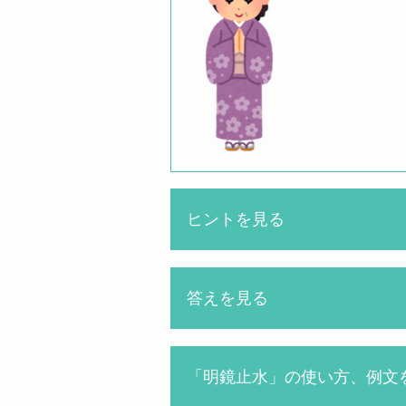
ヒントを見る
「明鏡」は一
答えを見る
先生
「明鏡止水」の使い方、例文
め○き○う○す○
めいきょうしすい