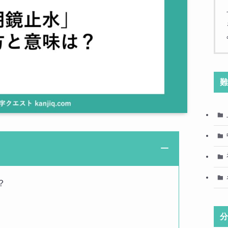
難
？
分