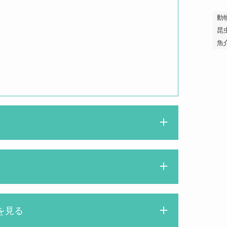
動
昆
魚
点の曇りもない鏡のことだよ
を見る