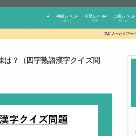
ト
初級レベル
中級レベル
上級レベル
（簡単）
（普通）
（難しい）
気に入ったらブックマー
味は？（四字熟語漢字クイズ問