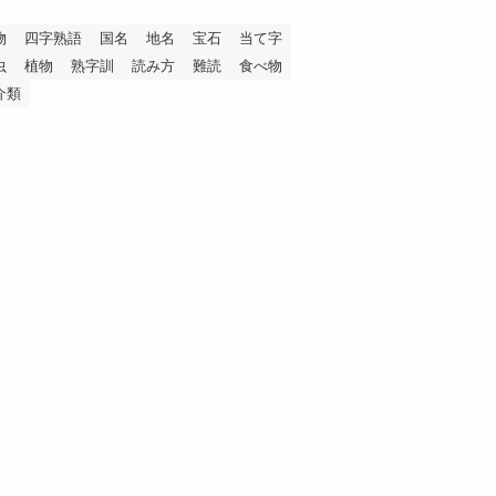
物
四字熟語
国名
地名
宝石
当て字
虫
植物
熟字訓
読み方
難読
食べ物
介類