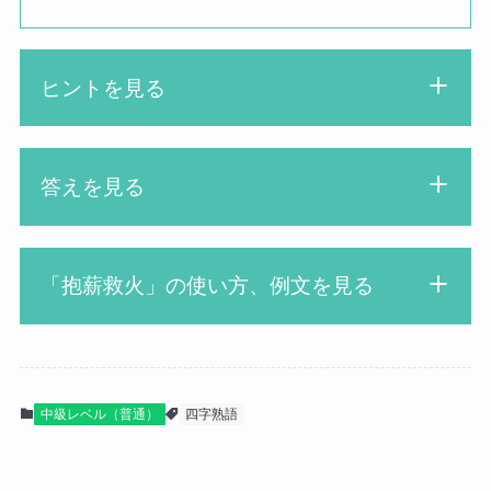
ヒントを見る
火を消すのに薪を抱えて行
答えを見る
ったら逆に火が大きくなり
先生
そうだね
「抱薪救火」の使い方、例文を見る
ほうしんきゅうか
ほ○し○き○う○
彼女の失言で抱薪救火した
漢字博士
女の子
中級レベル（普通）
四字熟語
害を及ぼす原因を取り除こうとして、
かえって火をつける結果になること