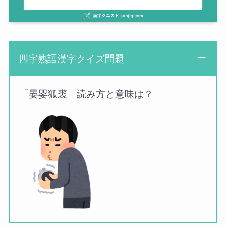
四字熟語漢字クイズ問題
「晏嬰狐裘」読み方と意味は？