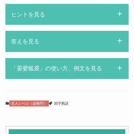
ヒントを見る
中国の春秋時代の宰相「晏
答えを見る
嬰」は、一つの高級な狐の
先生
衣を三十年間着続けて、国
を治めることに尽力したと
「晏嬰狐裘」の使い方、例文を見る
いう故事からきているよ
あんえいこきゅう
社長は晏嬰狐裘に努めてい
あ○え○こ○ゅ○
る
女の子
名人レベル（超難問）
四字熟語
漢字博士
高い身分にありながらも倹約に努め、
職務に励むこと